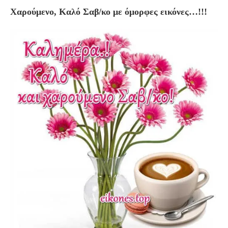
Χαρούμενο, Καλό Σαβ/κο με όμορφες εικόνες…!!!