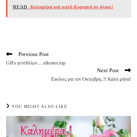
READ
Καλημέρα και καλή Κυριακή σε όλους!
Previous Post
Read
more
GIFs γενεθλίων….eikones.top
articles
Next Post
Εικόνες για τον Οκτώβρη..!! Καλό μήνα!
YOU MIGHT ALSO LIKE