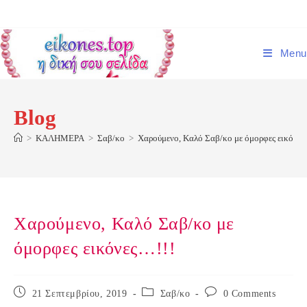
Skip
to
content
Menu
Blog
>
ΚΑΛΗΜΕΡΑ
>
Σαβ/κο
>
Χαρούμενο, Καλό Σαβ/κο με όμορφες εικόνες
Χαρούμενο, Καλό Σαβ/κο με
όμορφες εικόνες…!!!
Post
Post
Post
21 Σεπτεμβρίου, 2019
Σαβ/κο
0 Comments
published:
category:
comments: