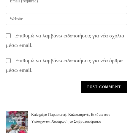
or
your
username
email
Enter
to
address
your
comment
to
website
Επιθυμώ να λαμβάνω ειδοποιήσεις για νέα σχόλια
comment
URL
μέσω email.
(optional)
Επιθυμώ να λαμβάνω ειδοποιήσεις για νέα άρθρα
μέσω email.
Καλημέρα Παρασκευή: Καλοκαιρινές Εικόνες που
Υπόσχονται Χαλάρωση το Σαββατοκύριακο