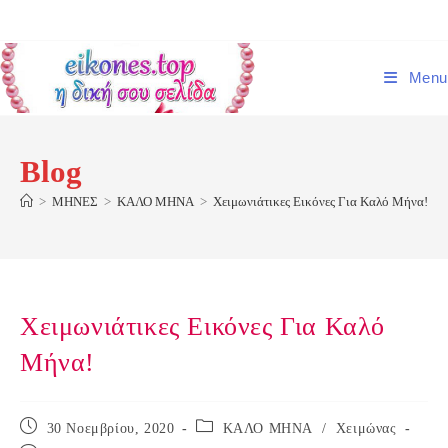
Skip
to
content
Menu
Blog
>
ΜΗΝΕΣ
>
ΚΑΛΟ ΜΗΝΑ
>
Χειμωνιάτικες Εικόνες Για Καλό Μήνα!
Χειμωνιάτικες Εικόνες Για Καλό
Μήνα!
Post
Post
30 Νοεμβρίου, 2020
ΚΑΛΟ ΜΗΝΑ
/
Χειμώνας
published:
category: