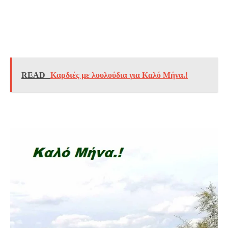
READ
Καρδιές με λουλούδια για Καλό Μήνα.!