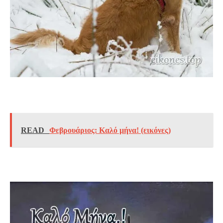
READ
Φεβρουάριος: Καλό μήνα! (εικόνες)