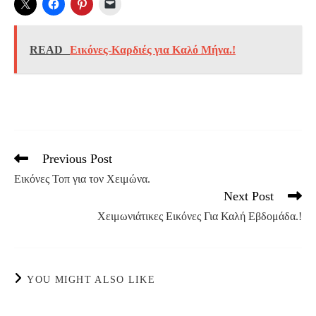
READ
Εικόνες-Καρδιές για Καλό Μήνα.!
Previous Post
Read
more
Εικόνες Τοπ για τον Χειμώνα.
articles
Next Post
Χειμωνιάτικες Εικόνες Για Καλή Εβδομάδα.!
YOU MIGHT ALSO LIKE