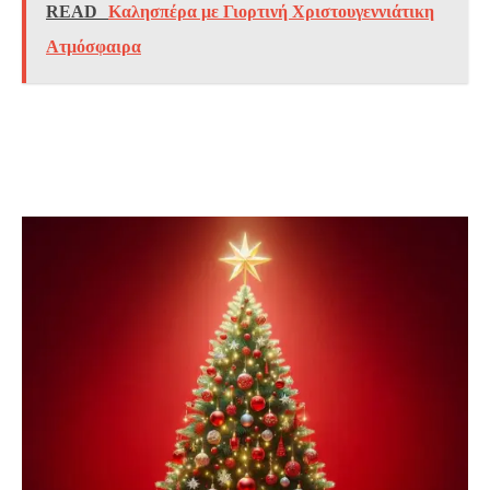
READ
Καλησπέρα με Γιορτινή Χριστουγεννιάτικη
Ατμόσφαιρα