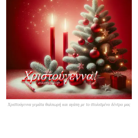
Χριστούγεννα γεμάτα θαλπωρή και αγάπη με το στολισμένο δέντρο μας