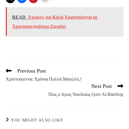
READ
Εικόνες για Καλά Χριστούγεννα με
Χριστουγεννιάτικο Στεφάνι
Previous Post
Read
more
Χριστούγεννα: Χρόνια Πολλά Μανώλη.!
articles
Next Post
Πώς ο Αγιος Νικόλαος έγινε Αϊ-Βασίλης
YOU MIGHT ALSO LIKE