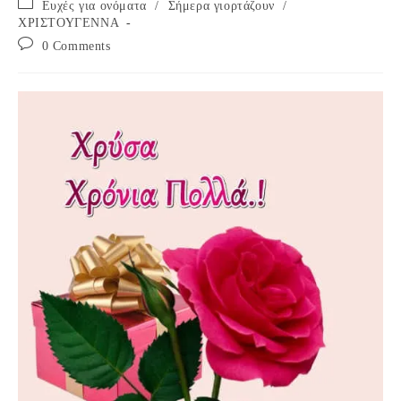
Post
Ευχές για ονόματα
/
Σήμερα γιορτάζουν
/
category:
ΧΡΙΣΤΟΥΓΕΝΝΑ
Post
0 Comments
comments: