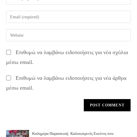
your
name
Enter
or
your
username
email
Enter
to
address
your
comment
to
website
Επιθυμώ να λαμβάνω ειδοποιήσεις για νέα σχόλια
comment
URL
μέσω email.
(optional)
Επιθυμώ να λαμβάνω ειδοποιήσεις για νέα άρθρα
μέσω email.
Καλημέρα Παρασκευή: Καλοκαιρινές Εικόνες που