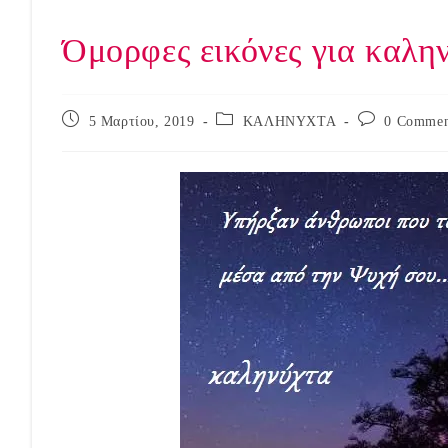
Όμορφες εικόνες για καλην
Post
Post
Post
5 Μαρτίου, 2019
ΚΑΛΗΝΥΧΤΑ
0 Commen
published:
category:
comments: