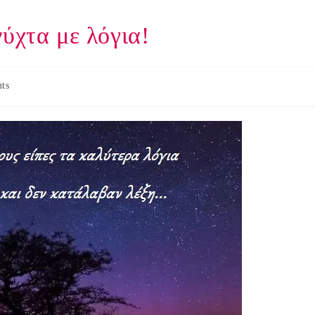
ύχτα με λόγια!
ts