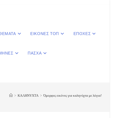
 ΘΕΜΑΤΑ
ΕΙΚΟΝΕΣ ΤΟΠ
ΕΠΟΧΕΣ
ΜΗΝΕΣ
ΠΑΣΧΑ
le
ite
>
ΚΑΛΗΝΥΧΤΑ
>
Όμορφες εικόνες για καληνύχτα με λόγια!
ch