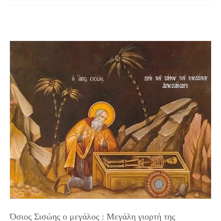
Όσιος Σισώης ο μεγάλος : Mεγάλη γιορτή της