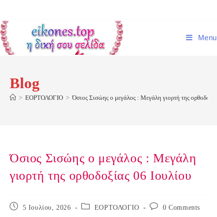
Skip
to
content
Menu
Blog
>
ΕΟΡΤΟΛΟΓΙΟ
>
Όσιος Σισώης ο μεγάλος : Mεγάλη γιορτή της ορθοδοξία
Όσιος Σισώης ο μεγάλος : Mεγάλη
γιορτή της ορθοδοξίας 06 Ιουλίου
Post
Post
Post
5 Ιουλίου, 2026
ΕΟΡΤΟΛΟΓΙΟ
0 Comments
published:
category:
comments: