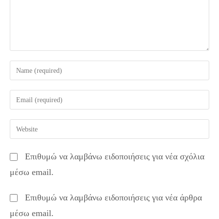
Enter
your
name
Enter
or
your
username
email
Enter
to
address
your
comment
to
website
Επιθυμώ να λαμβάνω ειδοποιήσεις για νέα σχόλια
comment
URL
μέσω email.
(optional)
Επιθυμώ να λαμβάνω ειδοποιήσεις για νέα άρθρα
μέσω email.