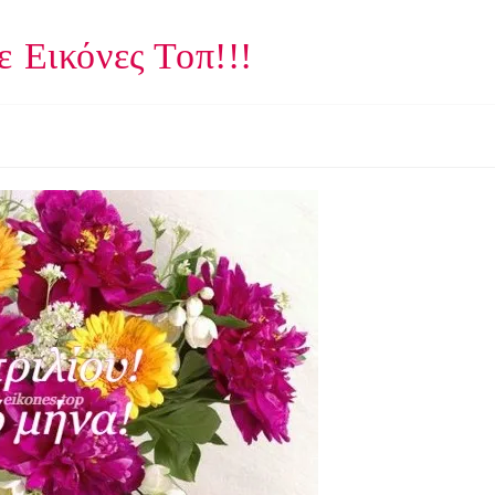
 Εικόνες Τοπ!!!