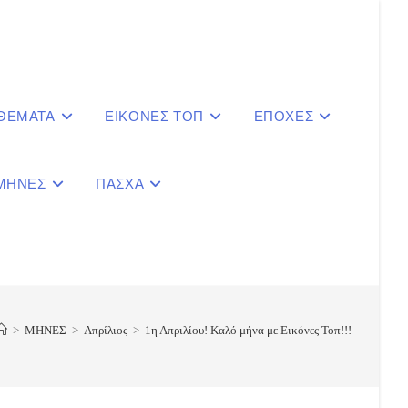
 ΘΕΜΑΤΑ
ΕΙΚΟΝΕΣ ΤΟΠ
ΕΠΟΧΕΣ
ΜΗΝΕΣ
ΠΑΣΧΑ
le
ite
>
ΜΗΝΕΣ
>
Απρίλιος
>
1η Απριλίου! Καλό μήνα με Εικόνες Τοπ!!!
ch