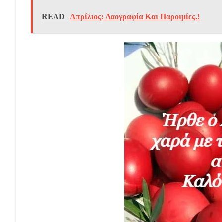
READ
Απρίλιος: Λαογραφία Και Παροιμίες.!