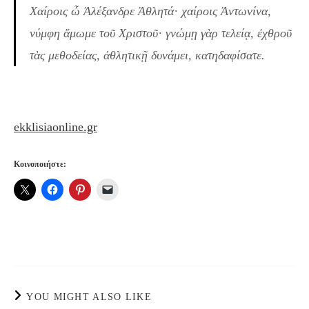
Χαίροις ὦ Ἀλέξανδρε Ἀθλητά· χαίροις Ἀντωνίνα,
νύμφη ἄμωμε τοῦ Χριστοῦ· γνώμῃ γὰρ τελείᾳ, ἐχθροῦ
τὰς μεθοδείας, ἀθλητικῇ δυνάμει, κατηδαφίσατε.
ekklisiaonline.gr
Κοινοποιήστε:
YOU MIGHT ALSO LIKE