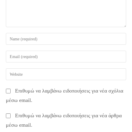
Enter
your
name
Enter
or
your
username
email
Enter
to
address
your
comment
to
website
Επιθυμώ να λαμβάνω ειδοποιήσεις για νέα σχόλια
comment
URL
μέσω email.
(optional)
Επιθυμώ να λαμβάνω ειδοποιήσεις για νέα άρθρα
μέσω email.