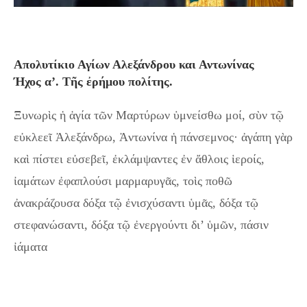
Aπολυτίκιο Αγίων Αλεξάνδρου και Αντωνίνας
Ήχος α’. Τῆς ἐρήμου πολίτης.
Ξυνωρὶς ἡ ἁγία τῶν Μαρτύρων ὑμνείσθω μοί, σὺν τῷ
εὐκλεεῖ Ἀλεξάνδρω, Ἀντωνίνα ἡ πάνσεμνος· ἀγάπη γὰρ
καὶ πίστει εὐσεβεῖ, ἐκλάμψαντες ἐν ἄθλοις ἱεροίς,
ἰαμάτων ἐφαπλούσι μαρμαρυγᾶς, τοὶς ποθῶ
ἀνακράζουσα δόξα τῷ ἐνισχύσαντι ὑμᾶς, δόξα τῷ
στεφανώσαντι, δόξα τῷ ἐνεργούντι δι’ ὑμῶν, πάσιν
ἰάματα