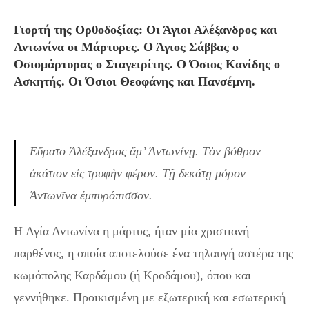
Γιορτή της Ορθοδοξίας: Οι Άγιοι Αλέξανδρος και
Αντωνίνα οι Μάρτυρες. Ο Άγιος Σάββας ο
Οσιομάρτυρας ο Σταγειρίτης. Ο Όσιος Κανίδης ο
Ασκητής. Οι Όσιοι Θεοφάνης και Πανσέμνη.
Εὕρατο Ἀλέξανδρος ἅμ’ Ἀντωνίνῃ. Τὸν βόθρον
ἀκάτιον εἰς τρυφὴν φέρον. Τῇ δεκάτῃ μόρον
Ἀντωνῖνα ἐμπυρόπισσον.
Η Αγία Αντωνίνα η μάρτυς, ήταν μία χριστιανή
παρθένος, η οποία αποτελούσε ένα τηλαυγή αστέρα της
κωμόπολης Καρδάμου (ή Kροδάμου), όπου και
γεννήθηκε. Προικισμένη με εξωτερική και εσωτερική