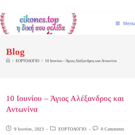
Skip
to
content
Menu
Blog
>
ΕΟΡΤΟΛΟΓΙΟ
>
10 Ιουνίου – Άγιος Αλέξανδρος και Αντωνίνα
10 Ιουνίου – Άγιος Αλέξανδρος και
Αντωνίνα
Post
Post
Post
9 Ιουνίου, 2023
ΕΟΡΤΟΛΟΓΙΟ
0 Comments
published:
category:
comments: