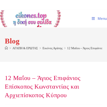
Skip
to
content
Menu
Blog
>
ΑΓΑΠΗ & ΕΡΩΤΑΣ
>
Εικόνες Αγάπης
>
12 Μαΐου – Άγιος Επιφάνιος 
12 Μαΐου – Άγιος Επιφάνιος
Επίσκοπος Κωνσταντίας και
Αρχιεπίσκοπος Κύπρου