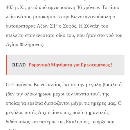
403 μ.Χ., μετά από αρχιεροσύνη 36 χρόνων. Το τίμιο
λείψανό του μετακόμισε στην Κωνσταντινούπολη ο
αυτοκράτορας Λέων ΣΤ’ ο Σοφός. Η Σύναξή του
ετελείτο στον αγιότατο οίκο του, που ήταν στο ναό του
Αγίου Φιλήμονος.
READ
Ρομαντικά Μηνύματα για Ερωτευμένους.!
Ο Επιφάνιος Κωνσταντίας έκτισε την μεγάλη βασιλική
(δεν την ολοκλήρωσε μέχρι τον θάνατό του), της
οποίας τα ερείπια διασώζονται μέχρι τις ημέρες μας. Ο
μεγάλος αυτός Αρχιεπίσκοπος, πολύ σημαντικός
διδάσκαλος και πατέρας της Εκκλησίας, υπήρξε και