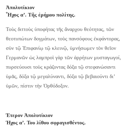
Ἀπολυτίκιον
Ἦχος α’. Τῆς ἐρήμου πολίτης.
Τοὺς διττοὺς ὑποφήτας τῆς ἄναρχου θεότητας, τῶν
θεοτυπώτων δογμάτων, τοὺς πανσόφους ἐκφάντορας,
σὺν τῷ Ἐπιφανίῳ τῷ κλεινῷ, ὑμνήσωμεν τὸν θεῖον
Γερμανῶν ὡς λαμπροὶ γὰρ τῶν ἀρρήτων μυσταγωγοί,
πυρσεύουσι τοὺς κράζοντας δόξα τῷ στεφανώσαντι
ὑμᾶς, δόξα τῷ μεγαλύναντι, δόξα τῷ βεβαιούντι δι’
ὑμῶν, πίστιν τὴν Ὀρθόδοξον.
Έτερον Ἀπολυτίκιον
Ήχος α’. Του λίθου σφραγισθέντος.