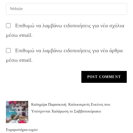
username
email
Enter
to
address
your
comment
to
website
Επιθυμώ να λαμβάνω ειδοποιήσεις για νέα σχόλια
comment
URL
μέσω email.
(optional)
Επιθυμώ να λαμβάνω ειδοποιήσεις για νέα άρθρα
μέσω email.
Καλημέρα Παρασκευή: Καλοκαιρινές Εικόνες που
Υπόσχονται Χαλάρωση το Σαββατοκύριακο
Ευχαριστήρια ευχών