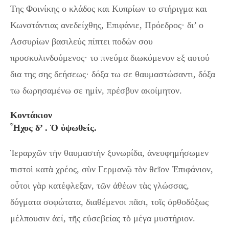
Της Φοινίκης ο κλάδος και Κυπρίων το στήριγμα και
Κωνστάντιας ανεδείχθης, Επιφάνιε, Πρόεδρος· δι’ ο
Ασσυρίων βασιλεύς πίπτει ποδών σου
προσκυλινδούμενος· το πνεύμα διωκόμενον εξ αυτού
δια της σης δεήσεως· δόξα τω σε θαυμαστώσαντι, δόξα
τω δωρησαμένω σε ημίν, πρέσβυν ακοίμητον.
Κοντάκιον
Ἦχος δ’ . Ὁ ὑψωθείς.
Ἱεραρχῶν τὴν θαυμαστὴν ξυνωρίδα, ἀνευφημήσωμεν
πιστοὶ κατὰ χρέος, σὺν Γερμανῷ τὸν θεῖον Ἐπιφάνιoν,
οὖτοι γὰρ κατέφλεξαν, τῶν ἀθέων τὰς γλώσσας,
δόγματα σοφώτατα, διαθέμενοι πᾶσι, τοῖς ὀρθοδόξως
μέλπουσιν ἀεί, τῆς εὐσεβείας τὸ μέγα μυστήριoν.