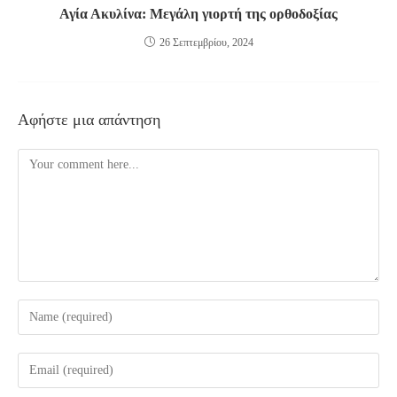
Αγία Ακυλίνα: Μεγάλη γιορτή της ορθοδοξίας
26 Σεπτεμβρίου, 2024
Αφήστε μια απάντηση
Comment
Enter
your
name
Enter
or
your