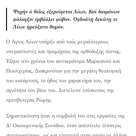
Ψυχὴν ὁ θεῖος ἐξερεύγεται Λέων, Καὶ δαιμόνων
φάλαγξιν ἐμβάλλει φόβον. Ὀγδοάτῃ δεκάτῃ τε
Λέων ἠρεύξατο θυμόν.
O Άγιος Λέων υπήρξε από τούς μεγαλύτερους
υπερασπιστές και προμάχους της ορθόδοξης πίστης.
Έζησε στο χρόνια του αυτοκράτορα Μαρκιανού και
Πουλχερίας. Διακρινόταν για την μεγάλη θεολογική
του κατάρτιση, το ήθος του χαρακτήρα του, την
αγνότητα του βίου του. Διετέλεσε επίσκοπος της
πρεσβυτέρας Ρώμης.
Σημαντικότατη ήταν η συμβολή του στις εργασίες της
Δ’ Οικουμενικής Συνόδου, όταν απέστειλε τέσσερις
αντιπροσώπους, ως και επιστολή στην οποία με πλήρη