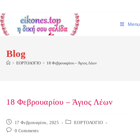
Skip
to
content
Menu
Blog
>
ΕΟΡΤΟΛΟΓΙΟ
>
18 Φεβρουαρίου – Άγιος Λέων
18 Φεβρουαρίου – Άγιος Λέων
Post
Post
17 Φεβρουαρίου, 2025
ΕΟΡΤΟΛΟΓΙΟ
published:
category:
Post
0 Comments
comments: