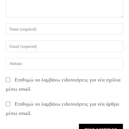
Enter
your
name
Enter
or
your
username
email
Enter
to
address
your
comment
to
website
Επιθυμώ να λαμβάνω ειδοποιήσεις για νέα σχόλια
comment
URL
μέσω email.
(optional)
Επιθυμώ να λαμβάνω ειδοποιήσεις για νέα άρθρα
μέσω email.