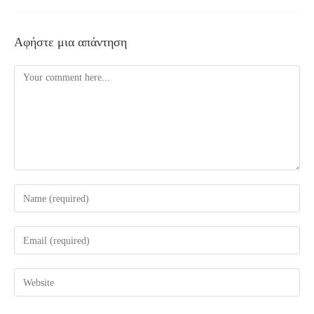
Αφήστε μια απάντηση
Comment
Enter
your
name
Enter
or
your
username
email
Enter
to
address
your
comment
to
website