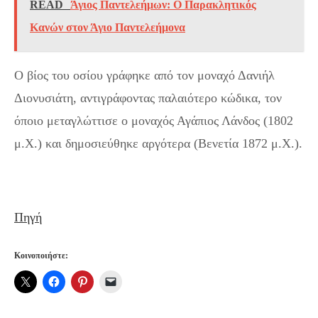
READ
Άγιος Παντελεήμων: Ο Παρακλητικός
Κανών στον Άγιο Παντελεήμονα
Ο βίος του οσίου γράφηκε από τον μοναχό Δανιήλ
Διονυσιάτη, αντιγράφοντας παλαιότερο κώδικα, τον
όποιο μεταγλώττισε ο μοναχός Αγάπιος Λάνδος (1802
μ.Χ.) και δημοσιεύθηκε αργότερα (Βενετία 1872 μ.Χ.).
Πηγή
Κοινοποιήστε: