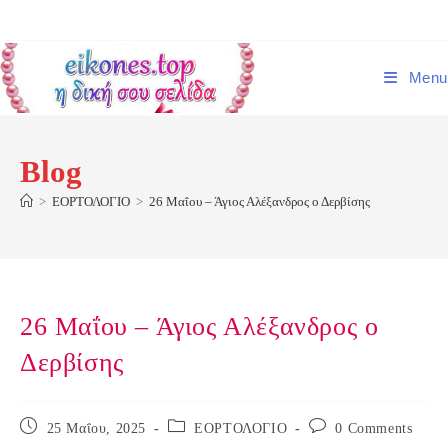
Skip
to
content
Menu
Blog
>
ΕΟΡΤΟΛΟΓΙΟ
>
26 Μαΐου – Άγιος Αλέξανδρος ο Δερβίσης
26 Μαΐου – Άγιος Αλέξανδρος ο
Δερβίσης
Post
Post
Post
25 Μαΐου, 2025
ΕΟΡΤΟΛΟΓΙΟ
0 Comments
published:
category:
comments: