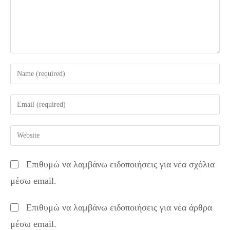
Enter
your
name
Enter
or
your
username
email
Enter
to
address
your
comment
to
website
Επιθυμώ να λαμβάνω ειδοποιήσεις για νέα σχόλια
comment
URL
μέσω email.
(optional)
Επιθυμώ να λαμβάνω ειδοποιήσεις για νέα άρθρα
μέσω email.