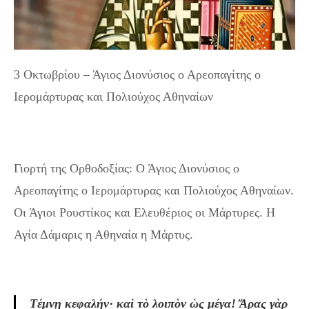
3 Οκτωβρίου – Άγιος Διονύσιος ο Αρεοπαγίτης ο
Ιερομάρτυρας και Πολιούχος Αθηναίων
Γιορτή της Ορθοδοξίας: Ο Άγιος Διονύσιος ο
Αρεοπαγίτης ο Ιερομάρτυρας και Πολιούχος Αθηναίων.
Οι Άγιοι Ρουστίκος και Ελευθέριος οι Μάρτυρες. Η
Αγία Δάμαρις η Αθηναία η Μάρτυς.
Τέμνῃ κεφαλήν· καὶ τὸ λοιπὸν ὡς μέγα! Ἄρας γὰρ