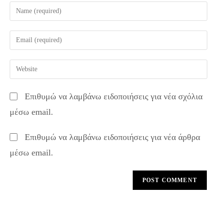
Enter
your
name
Enter
or
your
username
email
Enter
to
address
your
comment
to
website
Επιθυμώ να λαμβάνω ειδοποιήσεις για νέα σχόλια
comment
URL
μέσω email.
(optional)
Επιθυμώ να λαμβάνω ειδοποιήσεις για νέα άρθρα
μέσω email.