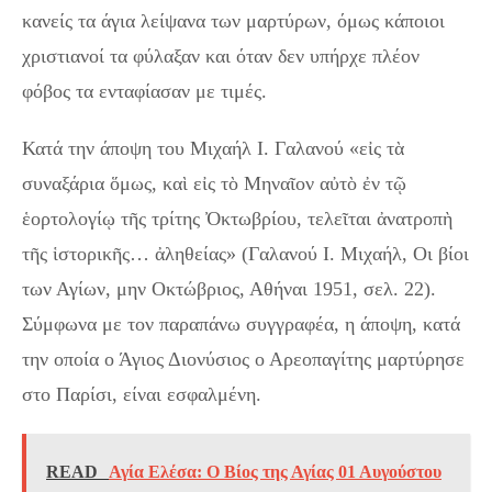
κανείς τα άγια λείψανα των μαρτύρων, όμως κάποιοι
χριστιανοί τα φύλαξαν και όταν δεν υπήρχε πλέον
φόβος τα ενταφίασαν με τιμές.
Κατά την άποψη του Μιχαήλ Ι. Γαλανού «εἰς τὰ
συναξάρια ὅμως, καὶ εἰς τὸ Μηναῖον αὐτὸ ἐν τῷ
ἑορτολογίῳ τῆς τρίτης Ὀκτωβρίου, τελεῖται ἀνατροπὴ
τῆς ἱστορικῆς… ἀληθείας» (Γαλανού Ι. Μιχαήλ, Οι βίοι
των Αγίων, μην Οκτώβριος, Αθήναι 1951, σελ. 22).
Σύμφωνα με τον παραπάνω συγγραφέα, η άποψη, κατά
την οποία ο Άγιος Διονύσιος ο Αρεοπαγίτης μαρτύρησε
στο Παρίσι, είναι εσφαλμένη.
READ
Αγία Ελέσα: Ο Βίος της Αγίας 01 Αυγούστου