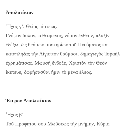
Ἀπολυτίκιον
Ἦχος γ’. Θείας πίστεως.
Γνόφον ἄυλον, τεθεαμένος, νόμον ἔνθεον, πλαξὶν
ἐδέξω, ὡς θεάμων μυστηρίων τοῦ Πνεύματος καὶ
καταπλήξας τὴν Αἴγυπτον θαύμασι, δημαγωγὸς Ἰσραὴλ
ἐχρημάτισας. Μωυσῆ ἔνδοξε, Χριστὸν τὸν Θεὸν
ἱκέτευε, δωρήσασθαι ἠμιν τὸ μέγα ἔλεος.
Έτερον Ἀπολυτίκιον
Ἦχος β’.
Τοῦ Προφήτου σου Μωϋσέως τὴν μνήμην, Κύριε,