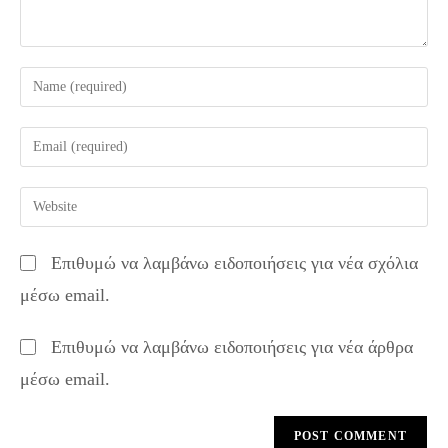
Enter
your
name
Enter
or
your
username
email
Enter
to
address
your
comment
to
website
Επιθυμώ να λαμβάνω ειδοποιήσεις για νέα σχόλια
comment
URL
μέσω email.
(optional)
Επιθυμώ να λαμβάνω ειδοποιήσεις για νέα άρθρα
μέσω email.