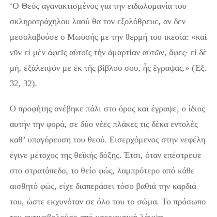
‘Ο Θεός αγανακτισμένος για την ειδωλομανία του
σκληροτράχηλου λαού θα τον εξολόθρευε, αν δεν
μεσολαβούσε ο Μωυσής με την θερμή του ικεσία: «καὶ
νῦν εἰ μὲν ἀφεῖς αὐτοῖς τὴν ἁμαρτίαν αὐτῶν, ἄφες· εἰ δὲ
μή, ἐξάλειψόν με ἐκ τῆς βίβλου σου, ἧς ἔγραψας.» (Έξ.
32, 32).
Ο προφήτης ανέβηκε πάλι στο όρος και έγραψε, ο ίδιος
αυτήν την φορά, σε δύο νέες πλάκες τις δέκα εντολές
καθ’ υπαγόρευση του θεού. Εισερχόμενος στην νεφέλη
έγινε μέτοχος της θεϊκής δόξης. Έτσι, όταν επέστρεψε
στο στρατόπεδο, το θείο φώς, λαμπρότερο από κάθε
αισθητό φώς, είχε διαπεράσει τόσο βαθιά την καρδιά
του, ώστε εκχυνόταν σε όλο του το σώμα. Το πρόσωπο