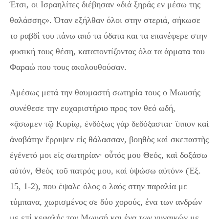
Έτσι, οι Ισραηλίτες διέβησαν «διά ξηράς εν μέσω της
θαλάσσης». Όταν εξήλθαν όλοι στην στεριά, σήκωσε
το ραβδί του πάνω από τα ύδατα και τα επανέφερε στην
φυσική τους θέση, καταποντίζοντας όλα τα άρματα του
Φαραώ που τους ακολουθούσαν.
Αμέσως μετά την θαυμαστή σωτηρία τους ο Μωυσής
συνέθεσε την ευχαριστήριο προς τον θεό ωδή,
«ᾄσωμεν τῷ Κυρίῳ, ἐνδόξως γὰρ δεδόξασται· ἵππον καὶ
ἀναβάτην ἔρριψεν εἰς θάλασσαν, βοηθὸς καὶ σκεπαστὴς
ἐγένετό μοι εἰς σωτηρίαν· οὗτός μου Θεός, καὶ δοξάσω
αὐτόν, Θεὸς τοῦ πατρός μου, καὶ ὑψώσω αὐτόν» (Έξ.
15, 1-2), που έψαλε όλος ο λαός στην παραλία με
τύμπανα, χωρισμένος σε δύο χορούς, ένα των ανδρών
με επί κεφαλής τον Μωυσή και ένα των γυναικών με