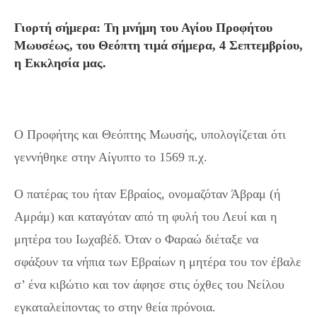
Γιορτή σήμερα: Τη μνήμη του Αγίου Προφήτου
Μωυσέως, του Θεόπτη τιμά σήμερα, 4 Σεπτεμβρίου,
η Εκκλησία μας.
Ο Προφήτης και Θεόπτης Μωυσής, υπολογίζεται ότι
γεννήθηκε στην Αίγυπτο το 1569 π.χ.
Ο πατέρας του ήταν Εβραίος, ονομαζόταν Άβραμ (ή
Αμράμ) και καταγόταν από τη φυλή του Λευί και η
μητέρα του Ιωχαβέδ. Όταν ο Φαραώ διέταξε να
σφάξουν τα νήπια των Εβραίων η μητέρα του τον έβαλε
σ’ ένα κιβώτιο και τον άφησε στις όχθες του Νείλου
εγκαταλείποντας το στην θεία πρόνοια.