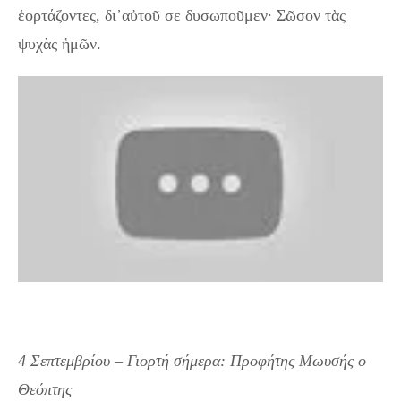
ἑορτάζοντες, δι᾽αὐτοῦ σε δυσωποῦμεν· Σῶσον τὰς
ψυχὰς ἡμῶν.
4 Σεπτεμβρίου – Γιορτή σήμερα: Προφήτης Μωυσής ο
Θεόπτης