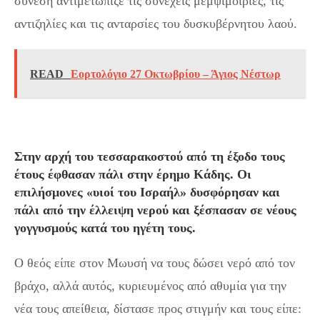
σύνεση αντιμετώπιζε τις συνεχείς μεμψιμοιρίες, τις
αντιζηλίες και τις ανταρσίες του δυσκυβέρνητου λαού.
READ
Εορτολόγιο 27 Οκτωβρίου – Άγιος Νέστωρ
Στην αρχή του τεσσαρακοστού από τη έξοδο τους
έτους έφθασαν πάλι στην έρημο Κάδης. Οι
επιλήσμονες «υιοί του Ισραήλ» δυσφόρησαν και
πάλι από την έλλειψη νερού και ξέσπασαν σε νέους
γογγυσμούς κατά του ηγέτη τους.
Ο θεός είπε στον Μωυσή να τους δώσει νερό από τον
βράχο, αλλά αυτός, κυριευμένος από αθυμία για την
νέα τους απείθεια, δίστασε προς στιγμήν και τους είπε: