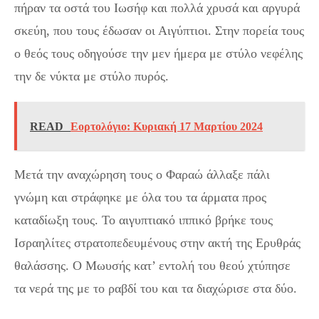
πήραν τα οστά του Ιωσήφ και πολλά χρυσά και αργυρά
σκεύη, που τους έδωσαν οι Αιγύπτιοι. Στην πορεία τους
ο θεός τους οδηγούσε την μεν ήμερα με στύλο νεφέλης
την δε νύκτα με στύλο πυρός.
READ
Εορτολόγιο: Κυριακή 17 Μαρτίου 2024
Μετά την αναχώρηση τους ο Φαραώ άλλαξε πάλι
γνώμη και στράφηκε με όλα του τα άρματα προς
καταδίωξη τους. Το αιγυπτιακό ιππικό βρήκε τους
Ισραηλίτες στρατοπεδευμένους στην ακτή της Ερυθράς
θαλάσσης. Ο Μωυσής κατ’ εντολή του θεού χτύπησε
τα νερά της με το ραβδί του και τα διαχώρισε στα δύο.