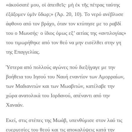
«ἀκούσατέ μου, οἱ ἀπειθεῖς· μὴ ἐκ τῆς πέτρας ταύτης
ἐξάξομεν ὑμῖν ὕδωρ;» (Άρ. 20, 10). Το νερό ανέβλυσε
άφθονο από τον βράχο, όταν τον κτύπησε με το ραβδί
του ο Μωυσής· ο ίδιος όμως εξ’ αιτίας της «αντιλογίας»
του τιμωρήθηκε από τον θεό να μην εισέλθει στην γη
της Επαγγελίας.
Ύστερα από πολλούς αγώνες πού διεξήγαγε με την
βοήθεια του Ιησού του Ναυή εναντίον των Αμορραίων,
των Μαδιανιτών και των Μωαβιτών, κατέλαβε την
χώρα ανατολικά του Ιορδανού, απέναντι από την
Χαναάν.
Εκεί, στις στέπες της Μωάβ, υπενθύμισε στον λαό τις
ευεργεσίες του θεού και τις αποκαλύψεις κατά την