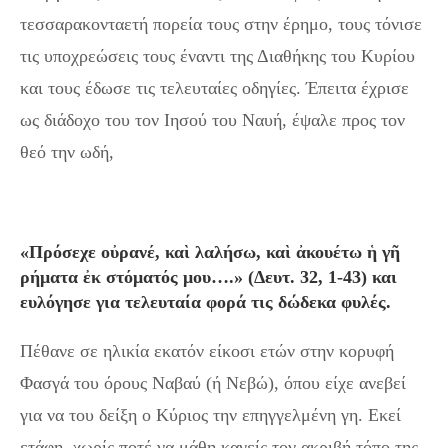
τεσσαρακονταετή πορεία τους στην έρημο, τους τόνισε
τις υποχρεώσεις τους έναντι της Διαθήκης του Κυρίου
και τους έδωσε τις τελευταίες οδηγίες. Έπειτα έχρισε
ως διάδοχο του τον Ιησού του Ναυή, έψαλε προς τον
θεό την ωδή,
«Πρόσεχε οὐρανέ, καὶ λαλήσω, καὶ ἀκουέτω ἡ γῆ
ρήματα ἐκ στόματός μου….» (Δευτ. 32, 1-43) και
ευλόγησε για τελευταία φορά τις δώδεκα φυλές.
Πέθανε σε ηλικία εκατόν είκοσι ετών στην κορυφή
Φασγά του όρους Ναβαύ (ή Νεβώ), όπου είχε ανεβεί
για να του δείξη ο Κύριος την επηγγελμένη γη. Εκεί
ετάφη, χωρίς ποτέ να μάθη κανείς τον ακριβή τόπο της