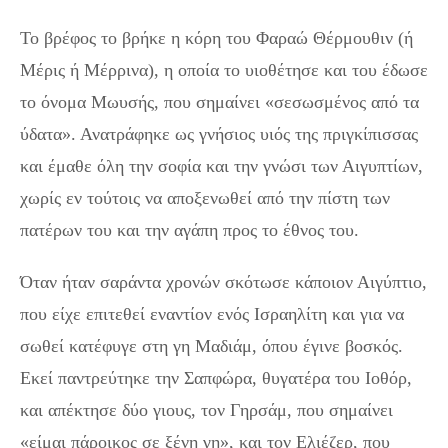
Το βρέφος το βρήκε η κόρη του Φαραώ Θέρμουθιν (ή
Mέρις ή Mέρρινα), η οποία το υιοθέτησε και του έδωσε
το όνομα Μωυσής, που σημαίνει «σεσωσμένος από τα
ύδατα». Ανατράφηκε ως γνήσιος υιός της πριγκίπισσας
και έμαθε όλη την σοφία και την γνώσι των Αιγυπτίων,
χωρίς εν τούτοις να αποξενωθεί από την πίστη των
πατέρων του και την αγάπη προς το έθνος του.
Όταν ήταν σαράντα χρονών σκότωσε κάποιον Αιγύπτιο,
που είχε επιτεθεί εναντίον ενός Ισραηλίτη και για να
σωθεί κατέφυγε στη γη Μαδιάμ, όπου έγινε βοσκός.
Εκεί παντρεύτηκε την Σαπφώρα, θυγατέρα του Iοθόρ,
και απέκτησε δύο γιους, τον Γηρσάμ, που σημαίνει
«είμαι πάροικος σε ξένη γη», και τον Ελιέζερ, που