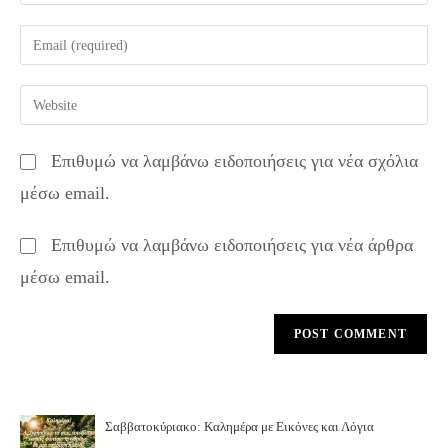
your
name
Enter
or
your
username
email
Enter
to
address
your
comment
to
website
Επιθυμώ να λαμβάνω ειδοποιήσεις για νέα σχόλια
comment
URL
μέσω email.
(optional)
Επιθυμώ να λαμβάνω ειδοποιήσεις για νέα άρθρα
μέσω email.
Σαββατοκύριακο: Καλημέρα με Εικόνες και Λόγια