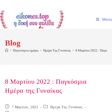
Skip
to
content
Menu
Blog
>
Παγκόσμιες ημέρες
>
Ημέρα Της Γυναίκας
>
8 Μαρτίου 2022 : Παγκόσμ
8 Μαρτίου 2022 : Παγκόσμια
Ημέρα της Γυναίκας
Post
Post
7 Μαρτίου, 2022
Ημέρα Της Γυναίκας
published:
category: