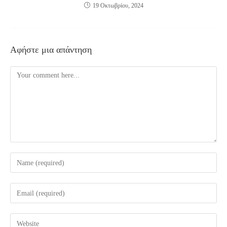
19 Οκτωβρίου, 2024
Αφήστε μια απάντηση
Comment
Enter
your
name
Enter
or
your
username
email
Enter
to
address