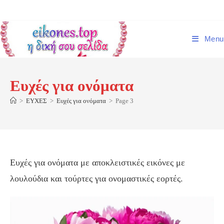
Skip
to
content
Menu
Ευχές για ονόματα
>
ΕΥΧΕΣ
>
Ευχές για ονόματα
>
Page 3
Ευχές για ονόματα με αποκλειστικές εικόνες με
λουλούδια και τούρτες για ονομαστικές εορτές.