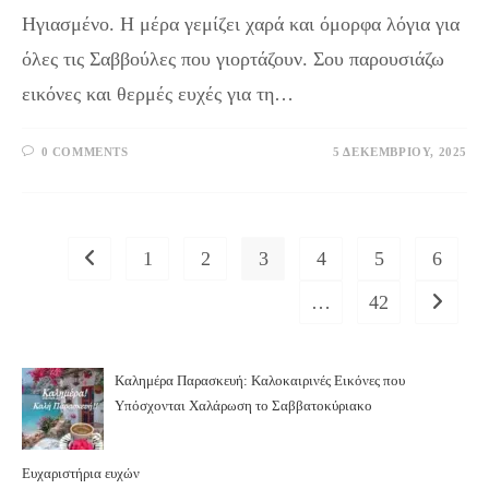
Ηγιασμένο. Η μέρα γεμίζει χαρά και όμορφα λόγια για
όλες τις Σαββούλες που γιορτάζουν. Σου παρουσιάζω
εικόνες και θερμές ευχές για τη…
0 COMMENTS
5 ΔΕΚΕΜΒΡΊΟΥ, 2025
1
2
3
4
5
6
Go to the previous page
…
42
Go to th
Καλημέρα Παρασκευή: Καλοκαιρινές Εικόνες που
Υπόσχονται Χαλάρωση το Σαββατοκύριακο
Ευχαριστήρια ευχών