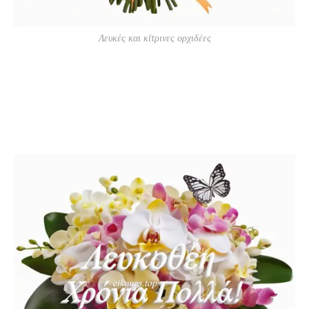
Λευκές και κίτρινες ορχιδέες