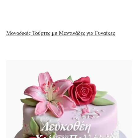
εικόνες ονομαστικής εορτής, λουλούδια γιορτης,
τούρτες γιορτής,, ευχετήριες κάρτες, γιορτινές κάρτες.
Μοναδικές Τούρτες με Μαντινάδες για Γυναίκες