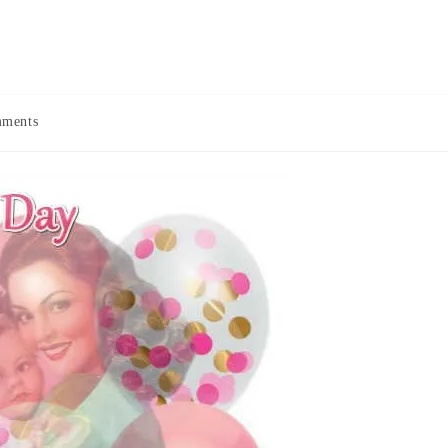
ments
: