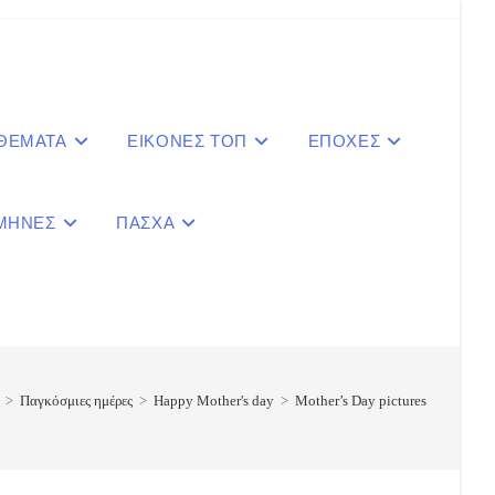
 ΘΕΜΑΤΑ
ΕΙΚΟΝΕΣ ΤΟΠ
ΕΠΟΧΕΣ
ΜΗΝΕΣ
ΠΑΣΧΑ
le
ite
>
Παγκόσμιες ημέρες
>
Happy Mother's day
>
Mother’s Day pictures
ch