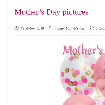
Mother’s Day pictures
Post
Post
Post
11 Μαΐου, 2019
Happy Mother's day
0 Com
published:
category:
comments