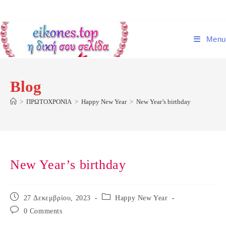
Skip
to
content
Menu
Blog
>
ΠΡΩΤΟΧΡΟΝΙΑ
>
Happy New Year
>
New Year’s birthday
New Year’s birthday
Post
Post
27 Δεκεμβρίου, 2023
Happy New Year
published:
category:
Post
0 Comments
comments: