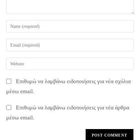
Enter
your
name
Enter
or
your
username
email
Enter
to
address
your
comment
to
website
Επιθυμώ να λαμβάνω ειδοποιήσεις για νέα σχόλια
comment
URL
μέσω email.
(optional)
Επιθυμώ να λαμβάνω ειδοποιήσεις για νέα άρθρα
μέσω email.